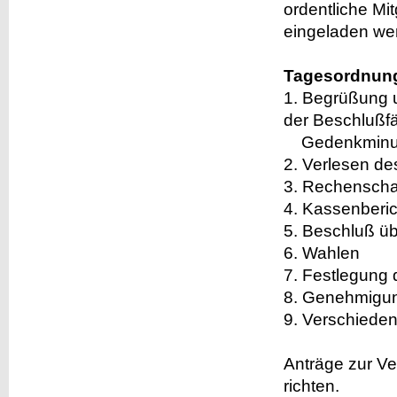
ordentliche Mit
eingeladen we
Tagesordnun
1. Begrüßung 
der Beschlußfä
Gedenkminute 
2. Verlesen de
3. Rechenschaf
4. Kassenberic
5. Beschluß üb
6. Wahlen
7. Festlegung 
8. Genehmigun
9. Verschiede
Anträge zur V
richten.