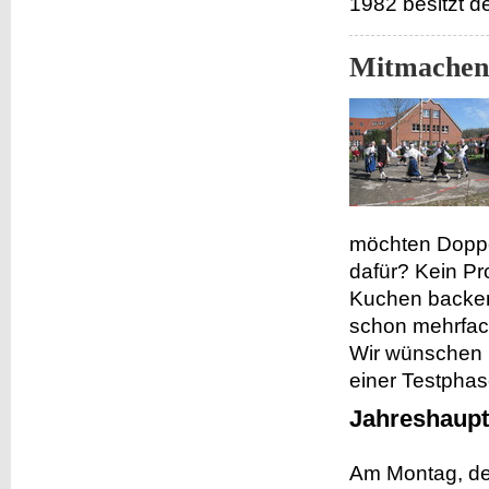
1982 besitzt d
Mitmachen
möchten Doppel
dafür? Kein P
Kuchen backen?
schon mehrfach
Wir wünschen 
einer Testphas
Jahreshaup
Am Montag, de