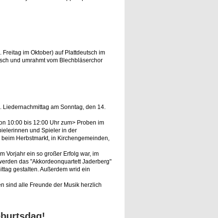
 Freitag im Oktober) auf Plattdeutsch im
 Kusch und umrahmt vom Blechbläserchor
. Liedernachmittag am Sonntag, den 14.
g von 10:00 bis 12:00 Uhr zum> Proben im
elerinnen und Spieler in der
, beim Herbstmarkt, in Kirchengemeinden,
m Vorjahr ein so großer Erfolg war, im
werden das "Akkordeonquartett Jaderberg"
ittag gestalten. Außerdem wrid ein
sind alle Freunde der Musik herzlich
eburtsdag!