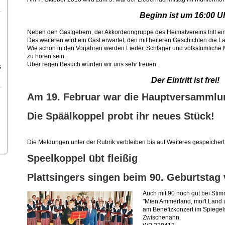
Beginn ist um 16:00 U
Neben den Gastgebern, der Akkordeongruppe des Heimatvereins tritt ein
Des weiteren wird ein Gast erwartet, den mit heiteren Geschichten die L
Wie schon in den Vorjahren werden Lieder, Schlager und volkstümliche 
zu hören sein.
Über regen Besuch würden wir uns sehr freuen.
s
Der Eintritt ist frei!
Am 19. Februar war die Hauptversammlu
Die Späälkoppel probt ihr neues Stück!
Die Meldungen unter der Rubrik verbleiben bis auf Weiteres gespeiche
Speelkoppel übt fleißig
Plattsingers singen beim 90. Geburtstag
Auch mit 90 noch gut bei Stim
"Mien Ammerland, moi't Land um
am Benefizkonzert im Spiegel
Zwischenahn.