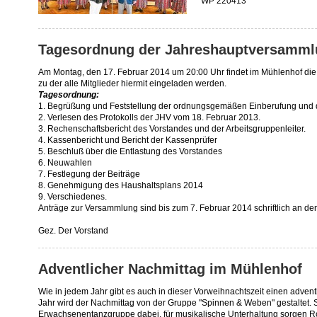
WP 220413
Tagesordnung der Jahreshauptversamml
Am Montag, den 17. Februar 2014 um 20:00 Uhr findet im Mühlenhof die 
zu der alle Mitglieder hiermit eingeladen werden.
Tagesordnung:
1. Begrüßung und Feststellung der ordnungsgemäßen Einberufung und d
2. Verlesen des Protokolls der JHV vom 18. Februar 2013.
3. Rechenschaftsbericht des Vorstandes und der Arbeitsgruppenleiter.
4. Kassenbericht und Bericht der Kassenprüfer
5. Beschluß über die Entlastung des Vorstandes
6. Neuwahlen
7. Festlegung der Beiträge
8. Genehmigung des Haushaltsplans 2014
9. Verschiedenes.
Anträge zur Versammlung sind bis zum 7. Februar 2014 schriftlich an den
Gez. Der Vorstand
Adventlicher Nachmittag im Mühlenhof
Wie in jedem Jahr gibt es auch in dieser Vorweihnachtszeit einen adven
Jahr wird der Nachmittag von der Gruppe "Spinnen & Weben" gestaltet. 
Erwachsenentanzgruppe dabei, für musikalische Unterhaltung sorgen 