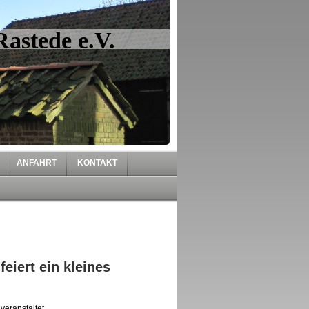
astede e.V.
ANFAHRT
KONTAKT
eiert ein kleines
eranstaltet.