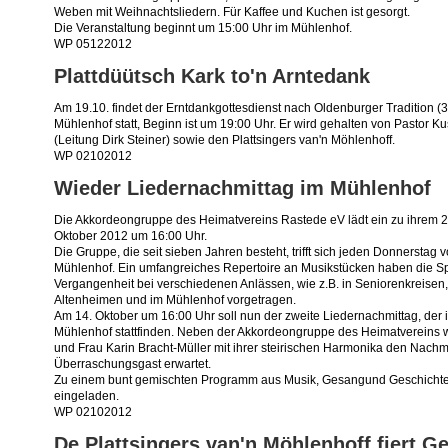
Weben mit Weihnachtsliedern. Für Kaffee und Kuchen ist gesorgt.
Die Veranstaltung beginnt um 15:00 Uhr im Mühlenhof.
WP 05122012
Plattdüütsch Kark to'n Arntedank
Am 19.10. findet der Erntdankgottesdienst nach Oldenburger Tradition (3.
Mühlenhof statt, Beginn ist um 19:00 Uhr. Er wird gehalten von Pastor
(Leitung Dirk Steiner) sowie den Plattsingers van'n Möhlenhoff.
WP 02102012
Wieder Liedernachmittag im Mühlenhof
Die Akkordeongruppe des Heimatvereins Rastede eV lädt ein zu ihrem 2
Oktober 2012 um 16:00 Uhr.
Die Gruppe, die seit sieben Jahren besteht, trifft sich jeden Donnersta
Mühlenhof. Ein umfangreiches Repertoire an Musikstücken haben die Spi
Vergangenheit bei verschiedenen Anlässen, wie z.B. in Seniorenkreisen
Altenheimen und im Mühlenhof vorgetragen.
Am 14. Oktober um 16:00 Uhr soll nun der zweite Liedernachmittag, der i
Mühlenhof stattfinden. Neben der Akkordeongruppe des Heimatvereins 
und Frau Karin Bracht-Müller mit ihrer steirischen Harmonika den Nachm
Überraschungsgast erwartet.
Zu einem bunt gemischten Programm aus Musik, Gesangund Geschichten 
eingeladen.
WP 02102012
De Plattsingers van'n Möhlenhoff fiert G