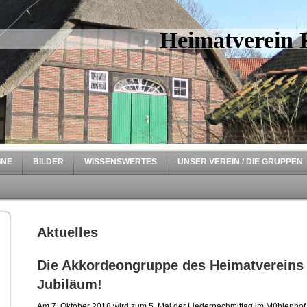
Heimatverein R
INE
BILDER
WISSENSWERTES
UNSER VEREIN / DIE GRUPPEN
Aktuelles
Die Akkordeongruppe des Heimatvereins f
Jubiläum!
Am 7. Oktober 2018 wird zum 5. Mal der Liedernachmittag im Mühlenhof v