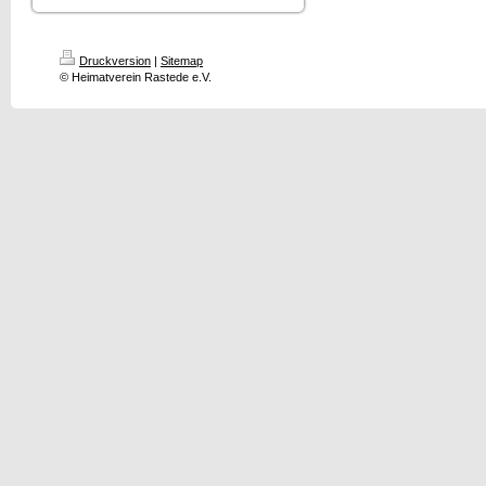
Druckversion
|
Sitemap
© Heimatverein Rastede e.V.