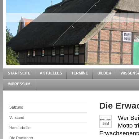
STARTSEITE
AKTUELLES
TERMINE
BILDER
WISSENS
IMPRESSUM
Die Erwa
Satzung
Wer Bei
Vorstand
Motto tr
Handarbeiten
Erwachsenenta
Die Radfahrer