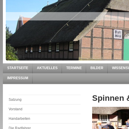
STARTSEITE
AKTUELLES
TERMINE
BILDER
WISSENS
IMPRESSUM
Spinnen 
Satzung
Vorstand
Handarbeiten
Die Radfahrer