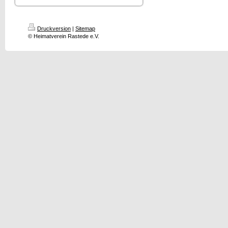
Druckversion
|
Sitemap
© Heimatverein Rastede e.V.